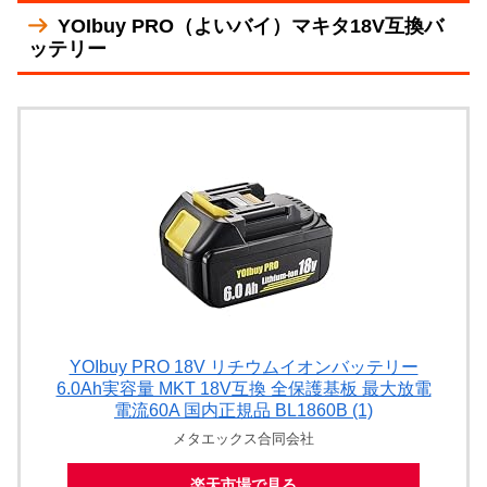
YOIbuy PRO（よいバイ）マキタ18V互換バ
ッテリー
YOIbuy PRO 18V リチウムイオンバッテリー
6.0Ah実容量 MKT 18V互換 全保護基板 最大放電
電流60A 国内正規品 BL1860B (1)
メタエックス合同会社
楽天市場で見る