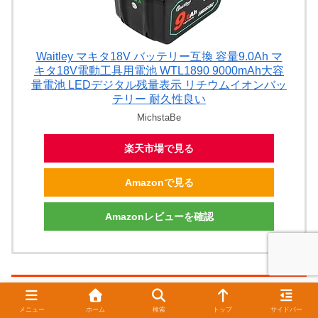
Waitley マキタ18V バッテリー互換 容量9.0Ah マ
キタ18V電動工具用電池 WTL1890 9000mAh大容
量電池 LEDデジタル残量表示 リチウムイオンバッ
テリー 耐久性良い
MichstaBe
楽天市場で見る
Amazonで見る
Amazonレビューを確認
スペック
メニュー
ホーム
検索
トップ
サイドバー