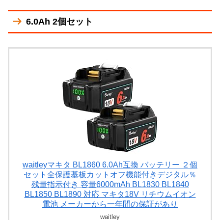
6.0Ah 2個セット
waitleyマキタ BL1860 6.0Ah互換 バッテリー ２個
セット全保護基板カットオフ機能付きデジタル％
残量指示付き 容量6000mAh BL1830 BL1840
BL1850 BL1890 対応 マキタ18V リチウムイオン
電池 メーカーから一年間の保証があり
waitley