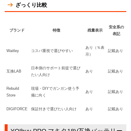
ざっくり比較
安全系の
ブランド
特徴
残量表示
表記
あり（％表
Waitley
コスパ重視で選びやすい
記載あり
示）
日本側のサポート前提で選び
互換LAB
あり
記載あり
たい人向け
Rebuild
現場・DIYでガンガン使う予
あり
記載あり
Store
備に向く
DIGIFORCE
保証付きで選びたい人向け
あり
記載あり
YOIbuy PRO マキタ18V互換バッテリー