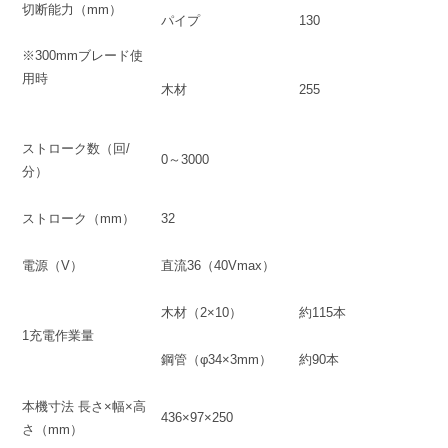
切断能力（mm）
パイプ
130
※300mmブレード使
用時
木材
255
ストローク数（回/
0～3000
分）
ストローク（mm）
32
電源（V）
直流36（40Vmax）
木材（2×10）
約115本
1充電作業量
鋼管（φ34×3mm）
約90本
本機寸法 長さ×幅×高
436×97×250
さ（mm）