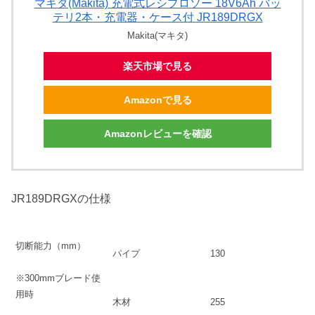
マキタ(Makita) 充電式レシプロソー 18V6Ah バッ
テリ2本・充電器・ケース付 JR189DRGX
Makita(マキタ)
楽天市場で見る
Amazonで見る
Amazonレビューを確認
JR189DRGXの仕様
切断能力（mm）
パイプ
130
※300mmブレード使
用時
木材
255