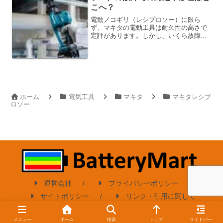
こへ？
電動ノコギリ（レシプロソー）に限ら
ず、マキタの電動工具は耐久性の高さで
定評があります。しかし、いくら故障し
にくいとは言っても、全く故障しないと
いうわけではありません。マキタの電動
ノコギリが故障してしまった場合の対処
法について解説します。なお...
ホーム
電気工具
マキタ
マキタレシプ
ロソー
運営会社
プライバシーポリシー
サイトポリシー
リンク・引用に関して
© 2023-2026 バッテリーマート.
メニュー
ホーム
検索
トップ
サイドバー