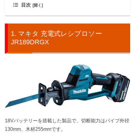
目次
マキタ 充電式レシプロソー
JR189DRGX
18Vバッテリーを搭載した製品で、切断能力はパイプ外径
130mm、木材255mmです
。