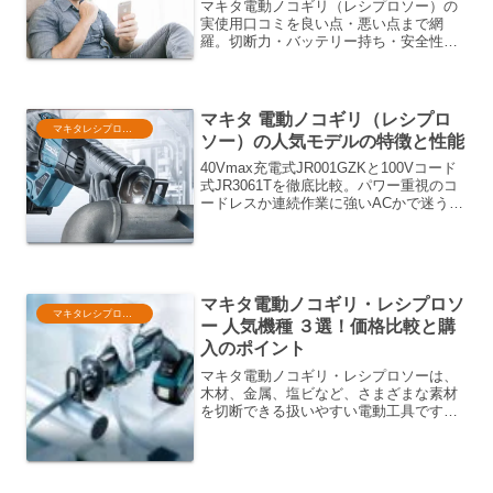
マキタ電動ノコギリ（レシプロソー）の
実使用口コミを良い点・悪い点まで網
羅。切断力・バッテリー持ち・安全性の
まとめ表で最適モデルがわかるレビュー
集。購入前に知りたいブレード交換の便
利さや欠点も解説し、DIYから枝木剪定
まで失敗しない選び方をサポートしま
マキタ 電動ノコギリ（レシプロ
す。
マキタレシプロソー
ソー）の人気モデルの特徴と性能
40Vmax充電式JR001GZKと100Vコード
式JR3061Tを徹底比較。パワー重視のコ
ードレスか連続作業に強いACかで迷う人
に向け、切断能力・重量・おすすめシー
ンを解説し、最適なマキタ電動ノコギリ
がすぐ分かります。
マキタ電動ノコギリ・レシプロソ
マキタレシプロソー
ー 人気機種 ３選！価格比較と購
入のポイント
マキタ電動ノコギリ・レシプロソーは、
木材、金属、塩ビなど、さまざまな素材
を切断できる扱いやすい電動工具です。
興味を持っても機種がたくさんあり、ど
れが自分に合っているのか迷いますよ
ね。この記事では、マキタ電動ノコギ
リ・レシプロソーについて、お...