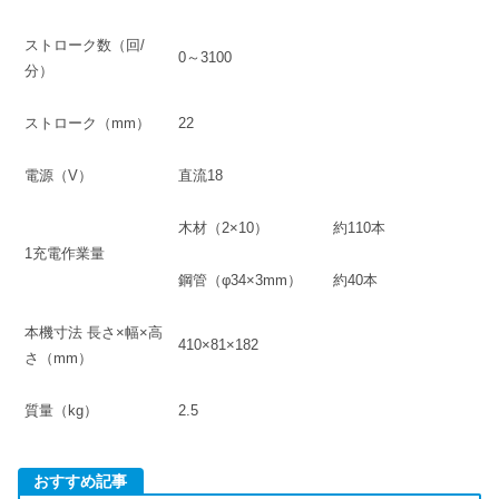
ストローク数（回/
0～3100
分）
ストローク（mm）
22
電源（V）
直流18
木材（2×10）
約110本
1充電作業量
鋼管（φ34×3mm）
約40本
本機寸法 長さ×幅×高
410×81×182
さ（mm）
質量（kg）
2.5
おすすめ記事