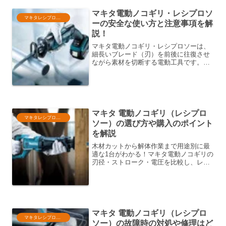
マキタ電動ノコギリ・レシプロソ
マキタレシプロソー
ーの安全な使い方と注意事項を解
説！
マキタ電動ノコギリ・レシプロソーは、
細長いブレード（刃）を前後に往復させ
ながら素材を切断する電動工具です。操
作が簡単で扱いやすい電動工具ですが、
誤った使い方をすると危険が伴います。
この記事では、マキタ電動ノコギリ・レ
シプロソーについて、安全...
マキタ 電動ノコギリ（レシプロ
マキタレシプロソー
ソー）の選び方や購入のポイント
を解説
木材カットから解体作業まで用途別に最
適な1台がわかる！マキタ電動ノコギリの
刃径・ストローク・電圧を比較し、レシ
プロソーとジグソーの違い、失敗しない
選び方とおすすめモデルをわかりやすく
解説します。
マキタ 電動ノコギリ（レシプロ
マキタレシプロソー
ソー）の故障時の対処や修理はど