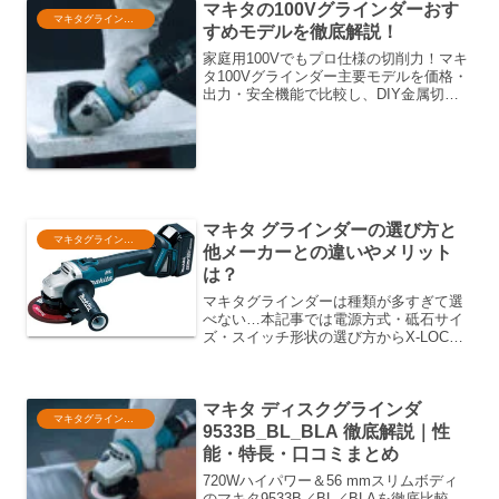
マキタの100Vグラインダーおす
マキタグラインダー
すめモデルを徹底解説！
家庭用100Vでもプロ仕様の切削力！マキ
タ100Vグラインダー主要モデルを価格・
出力・安全機能で比較し、DIY金属切断
やサビ取りに最適な選び方と最安購入ポ
イントを紹介。720Wハイパワーや細径ボ
ディの長所もわかります。初心者も安心
マキタ グラインダーの選び方と
マキタグラインダー
他メーカーとの違いやメリット
は？
マキタグラインダーは種類が多すぎて選
べない…本記事では電源方式・砥石サイ
ズ・スイッチ形状の選び方からX-LOCK
やBluetooth連動の便利機能、他メーカー
との違いとメリットを詳しく解説。最適
な1台がすぐわかる初心者からプロまで必
マキタ ディスクグラインダ
見です。
マキタグラインダー
9533B_BL_BLA 徹底解説｜性
能・特長・口コミまとめ
720Wハイパワー＆56 mmスリムボディ
のマキタ9533B／BL／BLAを徹底比較。