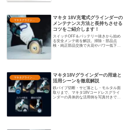
い選び方
マキタ 18V充電式グラインダーの
マキタグラインダー
メンテナンス方法と長持ちさせる
コツをご紹介します！
スイッチOFF＆バッテリー抜きから始め
る安全メンテ術を解説。掃除・部品点
検・純正部品交換で火花やパワー低下の
悩みを解消し、18Vマキタグラインダー
を長持ちさせるコツをまとめました。粉
塵対策や保管温度、バッテリー劣化を防
ぐ充電管理まで
マキタ18Vグラインダーの用途と
マキタグラインダー
活用シーンを徹底解説
鉄パイプ切断・サビ落とし・モルタル面
取りまで、マキタ18Vコードレスグライ
ンダーの具体的な活用例を写真付きで紹
介。砥石選びのコツやバッテリー2本運用
で連続作業時間を伸ばすテクニックも解
説し、DIYでもプロの仕上がりを実現し
ます。