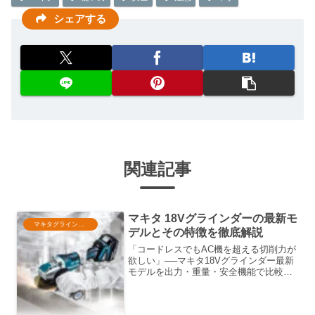
シェアする
関連記事
マキタ 18Vグラインダーの最新モ
マキタグラインダー
デルとその特徴を徹底解説
「コードレスでもAC機を超える切削力が
欲しい」──マキタ18Vグラインダー最新
モデルを出力・重量・安全機能で比較。
AFTキックバック低減やX-LOCK砥石交
換、ブラシレスで長寿命など注目ポイン
トを解説し、DIYからプロまで失敗しな