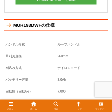
MUR193DWFの仕様
ハンドル形状
ループハンドル
草刈刃直径
260mm
刈込み方式
ナイロンコード
バッテリー容量
3.0Ah
回転数（回転/分）
7,800
1充電連続運転時間
約45分
メニュー
ホーム
検索
トップ
サイドバー