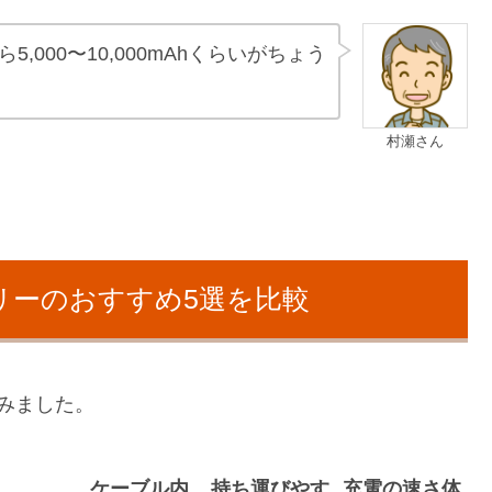
000〜10,000mAhくらいがちょう
村瀬さん
テリーのおすすめ5選を比較
みました。
ケーブル内
持ち運びやす
充電の速さ体