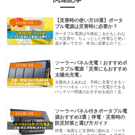
【災害時の使い方10選】ポータ
【ポタ電】災害 防災 停電
ブル電源は災害時に必要か？
ポータブル電源は今後起こるかもしれな
い大災害や、ちょっとした停電など使い
道が多いですが、本当に必要なの？と疑
問に思う方も多いかもしれません。そこ
で使い道をいくつかご紹介します。
ソーラーパネル充電！おすすめポ
【ポタ電】災害 防災 停電
ータブル電源「災害にもおすすめ
太陽光充電」
太陽光さえあれば、手軽に充電できるソ
ーラーパネル・バッテリー充電ができる
バッテリー関連のおすすめを紹介！災害
時の備えやアウトドアでも便利使えま
す。
ソーラーパネル付きポータブル電
【ポタ電】災害 防災 停電
源おすすめ3選｜停電・災害時の
防災対策と選び方ガイド
停電・地震など災害時に頼れる「ソーラ