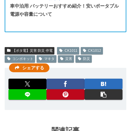
車中泊用 バッテリーおすすめ紹介！安いポータブル
電源や容量について
【ポタ電】災害 防災 停電
CK1011
CK1012
コンボキット
マキタ
災害
防災
シェアする
関連記事