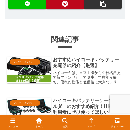
関連記事
おすすめハイコーキ バッテリー
ハイコーキバッテリー
充電器の紹介【厳選】
ハイコーキは、日立工機からの社名変更
で新ブランドとして誕生して数年が経
ち、優れた性能と低価格に大きなメリッ
トを持ち、多くの電動工具ユーザーを獲
得しています。ハイコーキ電動工具は専
用のリチウムイオンバッテリーを必要と
ハイコーキバッテリーケース＆ホ
しており、充電には専用バッ...
ハイコーキバッテリー
ルダーのおすすめ紹介！HiKOKI
利用者にぜひ使ってほしい！
日立グループの流れをくむハイコーキ
（HiKOKI）充電工具は、プロからDIY初
メニュー
ホーム
検索
トップ
サイドバー
心者まで幅広い層の支持を受けていま